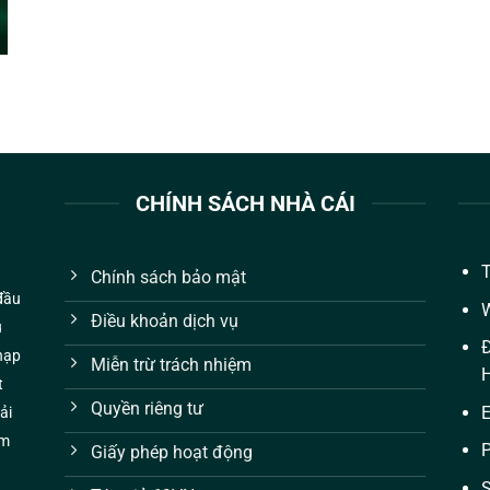
Các hình thức đá gà 69VN hấp dẫn và kịch tính
cao
hả năng gây sát thương cực mạnh trong thời điểm hiện tại. Nhữ
CHÍNH SÁCH NHÀ CÁI
ức mạnh tấn công. Qua đó, chúng nhanh chóng hạ gục đối thủ yế
hẳng.
Chính sách bảo mật
đầu
 hút sự quan tâm của rất nhiều người chơi hiện tại. Tất cả là 
W
Điều khoản dịch vụ
u
nh viên có thể tham gia đặt cược vào nhiều trận đấu hơn trong
Đ
nạp
Miễn trừ trách nhiệm
H
hà cái 69VN chi tiết nhất
t
Quyền riêng tư
ải
i cũng có thể thực hiện nhanh gọn trong thời điểm hiện tại. B
ầm
Giấy phép hoạt động
o sảnh.