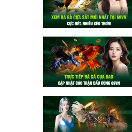
những chiến kê yếu hơn cũng có thể bị đối 
Hình thức đá gà 69VN không chỉ mang lại 
sự hồi hộp trong từng giây phút. Khi mà di