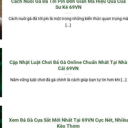
Cách Nuôi Gà Đá Tới Pin Đơn Giản Mà Hiệu Quả Của
Sư Kê 69VN
Thông tin giới thiệu tổng quan về chuyên mục đá gà 69VN
Cách nuôi gà đá tới pin là một trong những kiến thức quan trọng m
[...]
c trận đấu trên toàn thế giới với nhiều trường gà có tiếng như
 nhiều hình thức và mức cược đa dạng. Nếu giành được chiến th
 hấp dẫn và kịch tính
Cập Nhật Luật Chơi Đá Gà Online Chuẩn Nhất Tại Nhà
Cái 69VN
 đã giới thiệu nhiều thể loại đá gà trực tuyến khác nhau. Mỗi h
ấp dẫn. Hãy cùng điểm qua một số loại thi đấu phổ biến nhất tại
Nắm vững luật chơi đá gà chính là cách giúp bạn tự tin hơn khi [...]
đặc biệt trong đó mỗi chiến kê sẽ được trang bị cựa sắt gắn vào
ác trận đấu.
Xem Đá Gà Cựa Sắt Mới Nhất Tại 69VN Cực Nét, Nhiều
ạnh tranh giữa các gà chọi mà còn khiến cho những pha tấn côn
Kèo Thơm