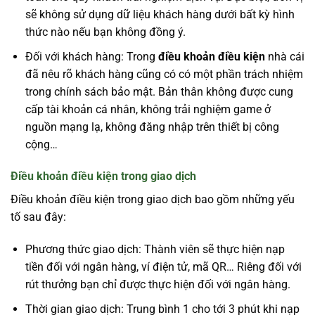
sẽ không sử dụng dữ liệu khách hàng dưới bất kỳ hình
thức nào nếu bạn không đồng ý.
Đối với khách hàng: Trong
điều khoản điều kiện
nhà cái
đã nêu rõ khách hàng cũng có có một phần trách nhiệm
trong chính sách bảo mật. Bản thân không được cung
cấp tài khoản cá nhân, không trải nghiệm game ở
nguồn mạng lạ, không đăng nhập trên thiết bị công
cộng…
Điều khoản điều kiện trong giao dịch
Điều khoản điều kiện trong giao dịch bao gồm những yếu
tố sau đây:
Phương thức giao dịch: Thành viên sẽ thực hiện nạp
tiền đối với ngân hàng, ví điện tử, mã QR… Riêng đối với
rút thưởng bạn chỉ được thực hiện đối với ngân hàng.
Thời gian giao dịch: Trung bình 1 cho tới 3 phút khi nạp