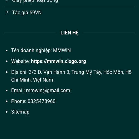
Giấy phép hoạt động
Tác giả 69VN
LIÊN HỆ
Tên doanh nghiệp: MMWIN
Website:
https://mmwin.clogo.org
Địa chỉ: 3/3 D. Vạn Hạnh 3, Trung Mỹ Tây, Hóc Môn, Hồ
Chí Minh, Việt Nam
Email: mmwin@gmail.com
Phone: 0325478960
Sitemap