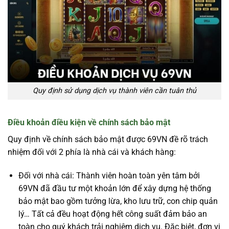
Quy định sử dụng dịch vụ thành viên cần tuân thủ
Điều khoản điều kiện về chính sách bảo mật
Quy định về chính sách bảo mật được 69VN đề rõ trách
nhiệm đối với 2 phía là nhà cái và khách hàng:
Đối với nhà cái: Thành viên hoàn toàn yên tâm bởi
69VN đã đầu tư một khoản lớn để xây dựng hệ thống
bảo mật bao gồm tưởng lừa, kho lưu trữ, con chip quản
lý… Tất cả đều hoạt động hết công suất đảm bảo an
toàn cho quý khách trải nghiệm dịch vụ. Đặc biệt, đơn vị