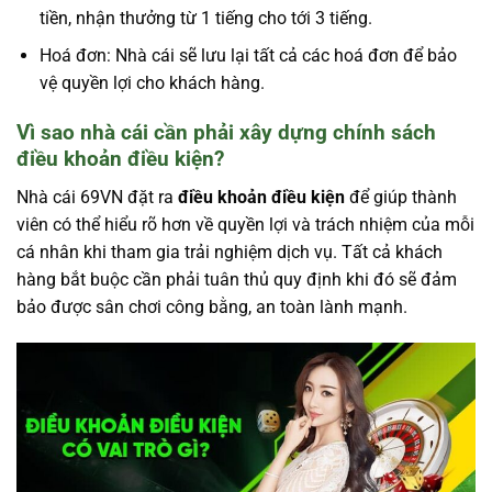
tiền, nhận thưởng từ 1 tiếng cho tới 3 tiếng.
Hoá đơn: Nhà cái sẽ lưu lại tất cả các hoá đơn để bảo
vệ quyền lợi cho khách hàng.
Vì sao nhà cái cần phải xây dựng chính sách
điều khoản điều kiện?
Nhà cái 69VN đặt ra
điều khoản điều kiện
để giúp thành
viên có thể hiểu rõ hơn về quyền lợi và trách nhiệm của mỗi
cá nhân khi tham gia trải nghiệm dịch vụ. Tất cả khách
hàng bắt buộc cần phải tuân thủ quy định khi đó sẽ đảm
bảo được sân chơi công bằng, an toàn lành mạnh.